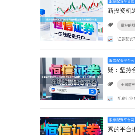
股票配资平台官
新投资机
最好的
证券配资
股票配资平台公
疑：坚持
全国前
配资行业
股票配资平台网
秀的平台