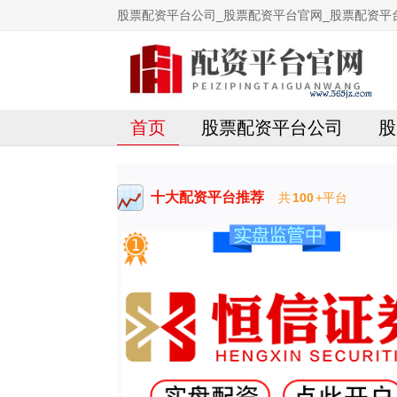
股票配资平台公司_股票配资平台官网_股票配资平
首页
股票配资平台公司
股
十大配资平台推荐
共
100
+平台