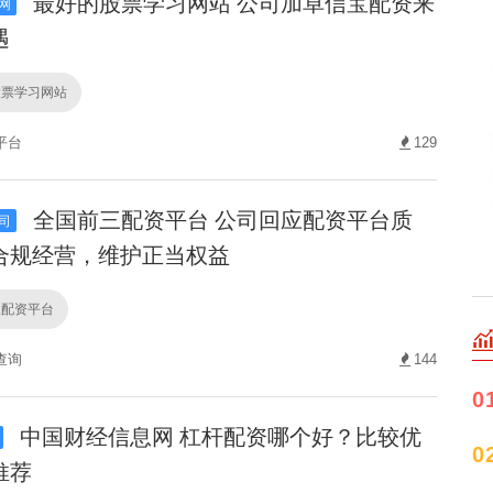
最好的股票学习网站 公司加卓信宝配资来
网
遇
股票学习网站
平台
129
全国前三配资平台 公司回应配资平台质
司
合规经营，维护正当权益
三配资平台
查询
144
0
中国财经信息网 杠杆配资哪个好？比较优
0
推荐