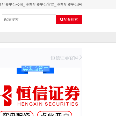
票配资平台公司_股票配资平台官网_股票配资平台网
配资搜索
恒信证券官网