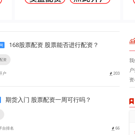
168股票配资 股票能否进行配资？
网
票配资
我
户
开户
203
资
期货入门 股票配资一周可行吗？
门
平台排名
66