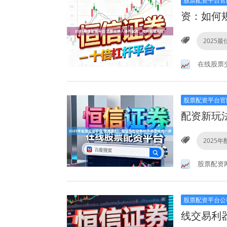
股票配资平台官
资：如何
2025
在线股票
股票配资平台官
配资新玩
2025
股票配资
股票配资平台公
线交易利