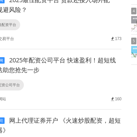
网
规避风险？
4
最佳配资平台
交易平台
173
5
2025年配资公司平台 快速盈利！超短线
网
法助您抢先一步
年配资公司平台
网站
160
网上代理证券开户 《火速炒股配资，超短
司
器》