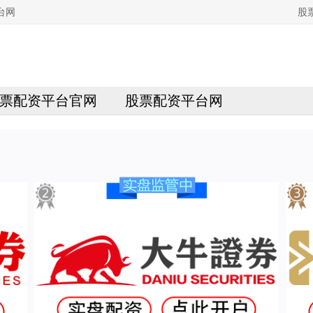
台网
股
票配资平台官网
股票配资平台网